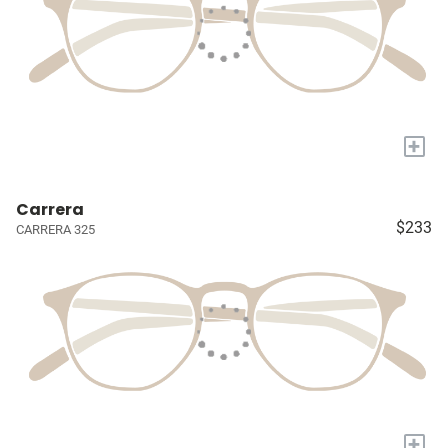
+
Carrera
$233
CARRERA 325
+