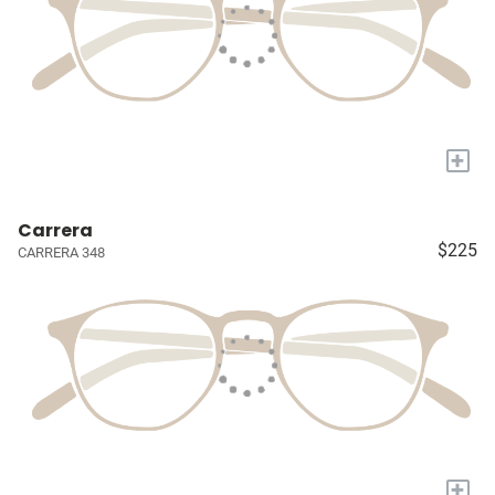
+
Carrera
$225
CARRERA 348
+