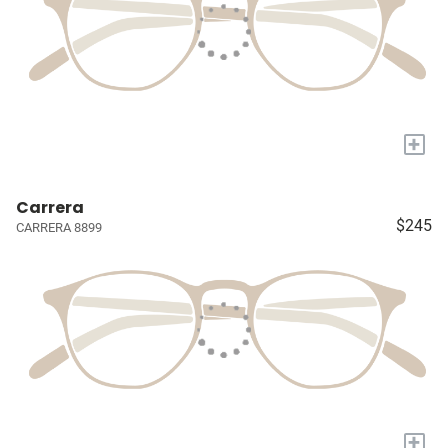
+
Carrera
$245
CARRERA 8899
+