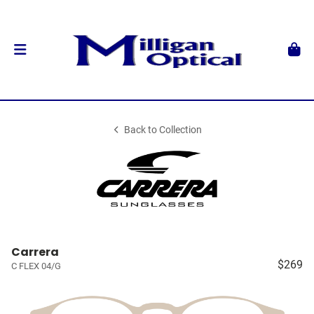
Back to Collection
Carrera
$269
C FLEX 04/G