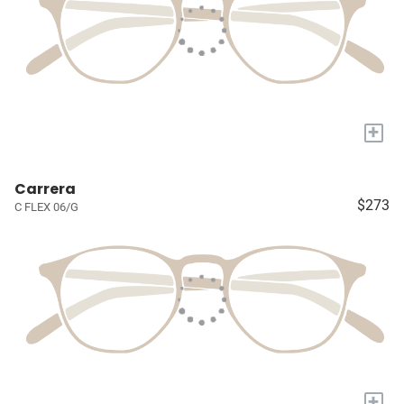
+
Carrera
$273
C FLEX 06/G
+